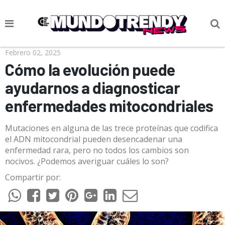
NOTICIAS
Febrero 02, 2025
Cómo la evolución puede
CULTURA POP
ayudarnos a diagnosticar
CIENCIA Y TECNOLOGÍA
enfermedades mitocondriales
VIDA
Mutaciones en alguna de las trece proteínas que codifica
SOCIEDAD
el ADN mitocondrial pueden desencadenar una
enfermedad rara, pero no todos los cambios son
CULTURIZANDO.COM
nocivos. ¿Podemos averiguar cuáles lo son?
Compartir por: