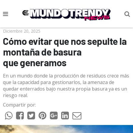
NOTICIAS
Diciembre 20, 2025
Cómo evitar que nos sepulte la
CULTURA POP
montaña de basura
CIENCIA Y TECNOLOGÍA
que generamos
VIDA
En un mundo donde la producción de residuos crece más
SOCIEDAD
que la capacidad para gestionarlos, la amenaza de
quedar enterrados bajo nuestra propia basura ya es un
CULTURIZANDO.COM
riesgo real.
Compartir por: