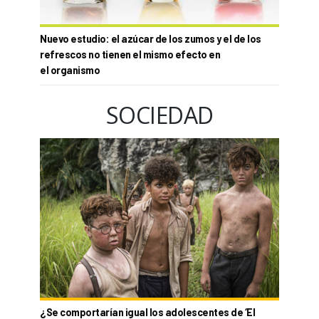
Nuevo estudio: el azúcar de los zumos y el de los
refrescos no tienen el mismo efecto en
el organismo
SOCIEDAD
¿Se comportarían igual los adolescentes de ‘El