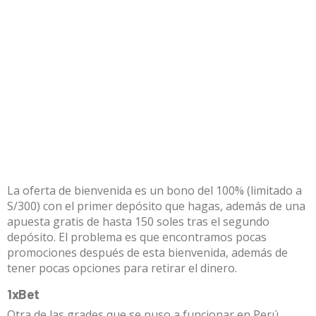
La oferta de bienvenida es un bono del 100% (limitado a
S/300) con el primer depósito que hagas, además de una
apuesta gratis de hasta 150 soles tras el segundo
depósito. El problema es que encontramos pocas
promociones después de esta bienvenida, además de
tener pocas opciones para retirar el dinero.
1xBet
Otra de las grades que se puso a funcionar en Perú