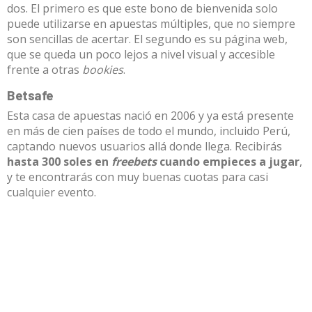
dos. El primero es que este bono de bienvenida solo
puede utilizarse en apuestas múltiples, que no siempre
son sencillas de acertar. El segundo es su página web,
que se queda un poco lejos a nivel visual y accesible
frente a otras
bookies
.
Betsafe
Esta casa de apuestas nació en 2006 y ya está presente
en más de cien países de todo el mundo, incluido Perú,
captando nuevos usuarios allá donde llega. Recibirás
hasta 300 soles en
freebets
cuando empieces a jugar
,
y te encontrarás con muy buenas cuotas para casi
cualquier evento.