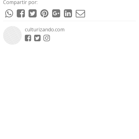
Compartir por:
culturizando.com