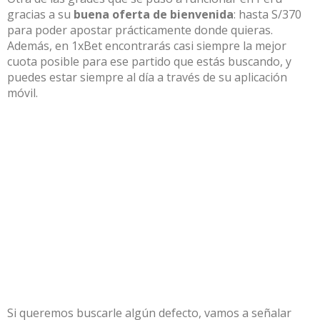
gracias a su
buena oferta de bienvenida
: hasta S/370
para poder apostar prácticamente donde quieras.
Además, en 1xBet encontrarás casi siempre la mejor
cuota posible para ese partido que estás buscando, y
puedes estar siempre al día a través de su aplicación
móvil.
Si queremos buscarle algún defecto, vamos a señalar