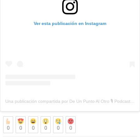
Ver esta publicación en Instagram
Una publicación compartida por De Un Punto Al Otro 🎙️ Podcast (@deunpuntoalotro)
0
0
0
0
0
0