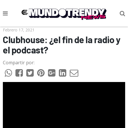
NOTICIAS
Febrero 17, 2021
Clubhouse: ¿el fin de la radio y
CULTURA POP
el podcast?
CIENCIA Y TECNOLOGÍA
Compartir por:
VIDA
SOCIEDAD
CULTURIZANDO.COM