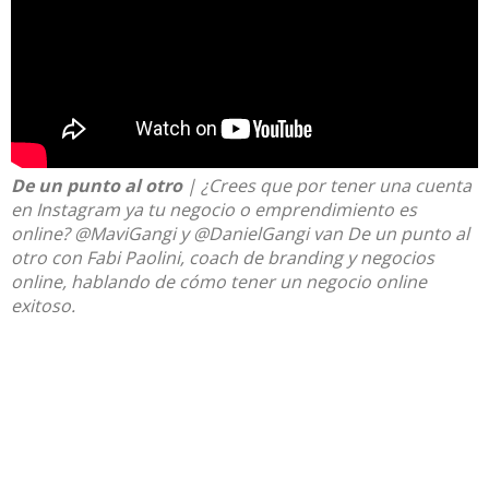
De un punto al otro
| ¿Crees que por tener una cuenta
en Instagram ya tu negocio o emprendimiento es
online?
@MaviGangi
y
@DanielGangi
van
De un punto al
otro
con Fabi Paolini, coach de branding y negocios
online, hablando de cómo tener un negocio online
exitoso.