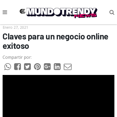
NOTICIAS
Enero 27, 2021
Claves para un negocio online
CULTURA POP
exitoso
CIENCIA Y TECNOLOGÍA
Compartir por:
VIDA
SOCIEDAD
CULTURIZANDO.COM