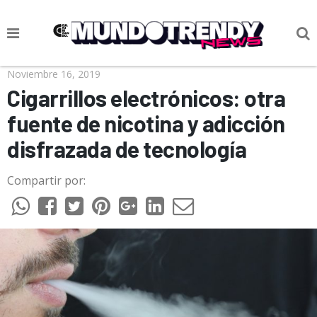
NOTICIAS
Noviembre 16, 2019
Cigarrillos electrónicos: otra
CULTURA POP
fuente de nicotina y adicción
CIENCIA Y TECNOLOGÍA
disfrazada de tecnología
VIDA
Compartir por:
SOCIEDAD
CULTURIZANDO.COM