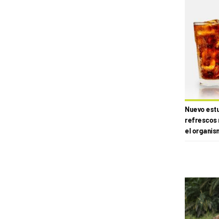
Nuevo estud
refrescos 
el organis