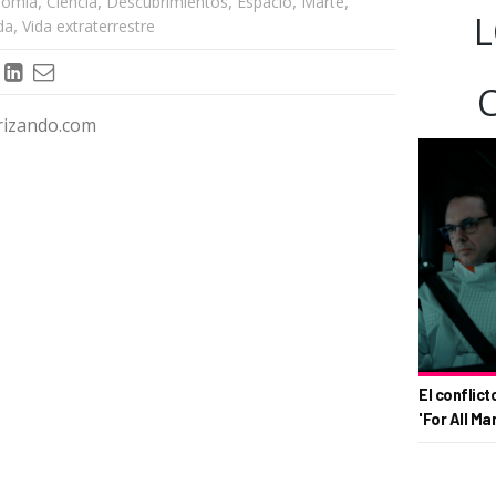
,
,
,
,
,
nomía
Ciencia
Descubrimientos
Espacio
Marte
L
,
da
Vida extraterrestre
rizando.com
El conflict
'For All Ma