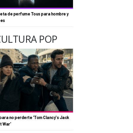
eta de perfume Tous para hombre y
tes
CULTURA POP
para no perderte 'Tom Clancy's Jack
t War'