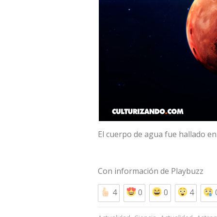
El cuerpo de agua fue hallado en 
Con información de
Playbuzz
4
0
0
4