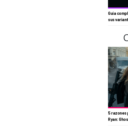
Guía compl
sus varian
5 razones 
Ryan: Ghos