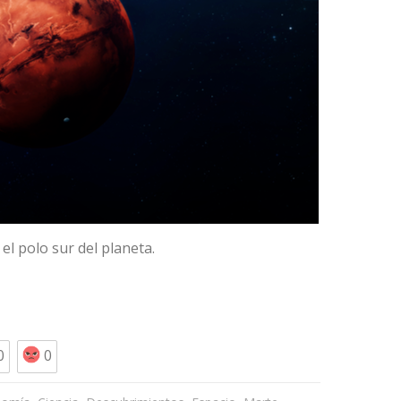
el polo sur del planeta.
0
0