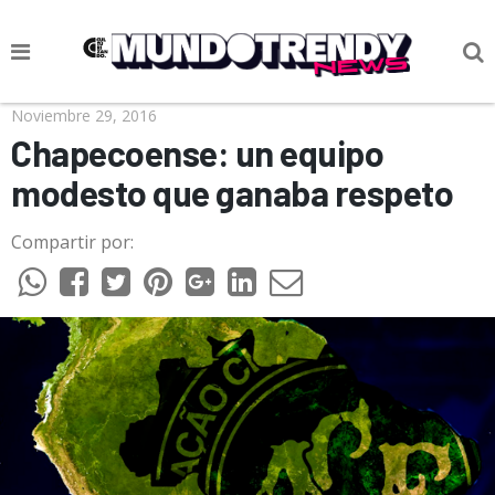
NOTICIAS
Noviembre 29, 2016
Chapecoense: un equipo
CULTURA POP
modesto que ganaba respeto
CIENCIA Y TECNOLOGÍA
Compartir por:
VIDA
SOCIEDAD
CULTURIZANDO.COM