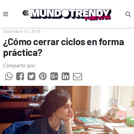
NOTICIAS
Diciembre 15, 2016
¿Cómo cerrar ciclos en forma
CULTURA POP
práctica?
CIENCIA Y TECNOLOGÍA
Compartir por:
VIDA
SOCIEDAD
CULTURIZANDO.COM