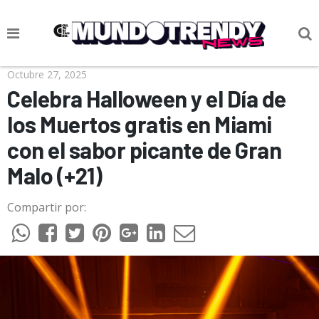
NOTICIAS
Octubre 27, 2025
Celebra Halloween y el Día de
CULTURA POP
los Muertos gratis en Miami
CIENCIA Y TECNOLOGÍA
con el sabor picante de Gran
VIDA
Malo (+21)
SOCIEDAD
Compartir por:
CULTURIZANDO.COM