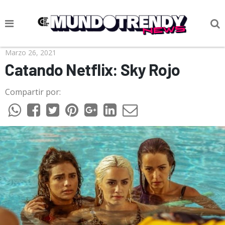
NOTICIAS
Marzo 26, 2021
Catando Netflix: Sky Rojo
CULTURA POP
Compartir por:
CIENCIA Y TECNOLOGÍA
VIDA
SOCIEDAD
CULTURIZANDO.COM