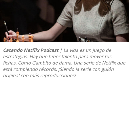
Catando Netflix Podcast
| La vida es un juego de
estrategias. Hay que tener talento para mover tus
fichas. Cómo Gambito de dama. Una serie de Netflix que
está rompiendo récords. ¡Siendo la serie con guión
original con más reproducciones!