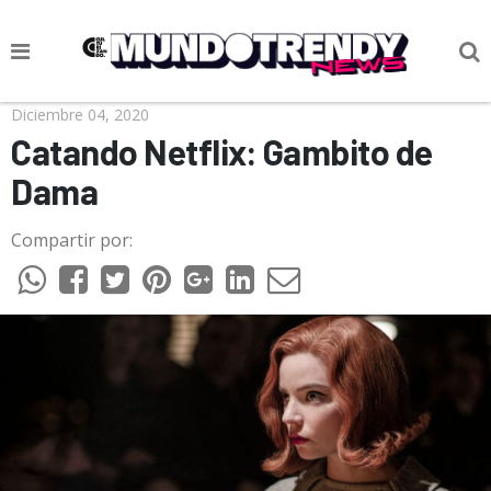
NOTICIAS
Diciembre 04, 2020
Catando Netflix: Gambito de
CULTURA POP
Dama
CIENCIA Y TECNOLOGÍA
Compartir por:
VIDA
SOCIEDAD
CULTURIZANDO.COM