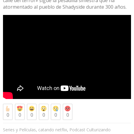
calle del terror» sigue la pesadilla siniestra que ha
atormentado al pueblo de Shadyside durante 300 años.
0
0
0
0
0
0
,
,
Series y Películas
catando netflix
Podcast Culturizando