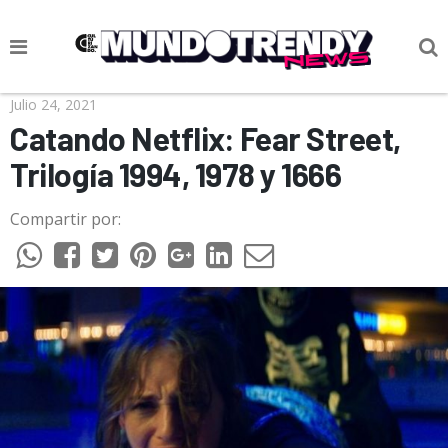
NOTICIAS
Julio 24, 2021
Catando Netflix: Fear Street,
CULTURA POP
Trilogía 1994, 1978 y 1666
CIENCIA Y TECNOLOGÍA
Compartir por:
VIDA
SOCIEDAD
CULTURIZANDO.COM