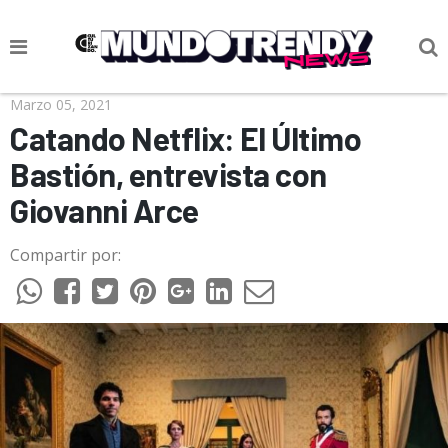
NOTICIAS
Marzo 05, 2021
Catando Netflix: El Último
CULTURA POP
Bastión, entrevista con
CIENCIA Y TECNOLOGÍA
Giovanni Arce
VIDA
Compartir por:
SOCIEDAD
CULTURIZANDO.COM