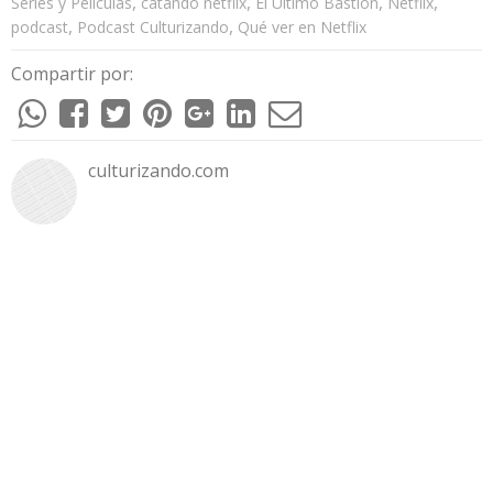
,
,
,
,
Series y Películas
catando netflix
El Último Bastión
Netflix
,
,
podcast
Podcast Culturizando
Qué ver en Netflix
Compartir por:
culturizando.com