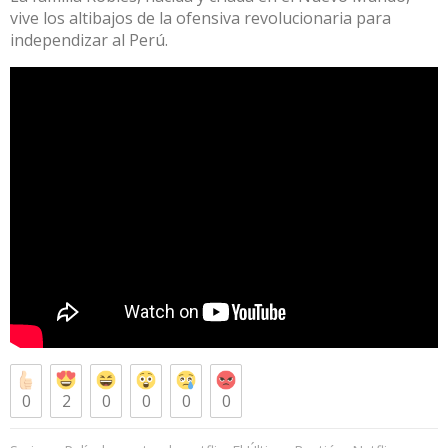
vive los altibajos de la ofensiva revolucionaria para
independizar al Perú.
0
2
0
0
0
0