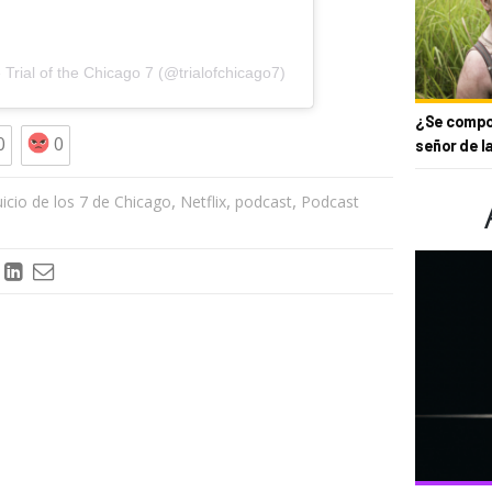
Trial of the Chicago 7 (@trialofchicago7)
¿Se compor
0
0
señor de l
,
,
,
juicio de los 7 de Chicago
Netflix
podcast
Podcast