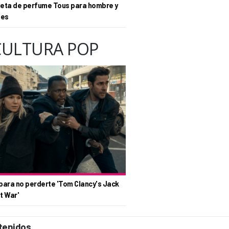
eta de perfume Tous para hombre y
tes
CULTURA POP
para no perderte 'Tom Clancy's Jack
t War'
tenidos