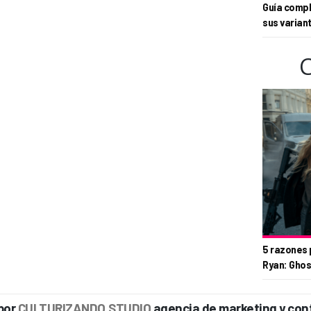
Guía compl
sus varian
5 razones 
Ryan: Ghos
por
CULTURIZANDO.STUDIO
agencia de marketing y con