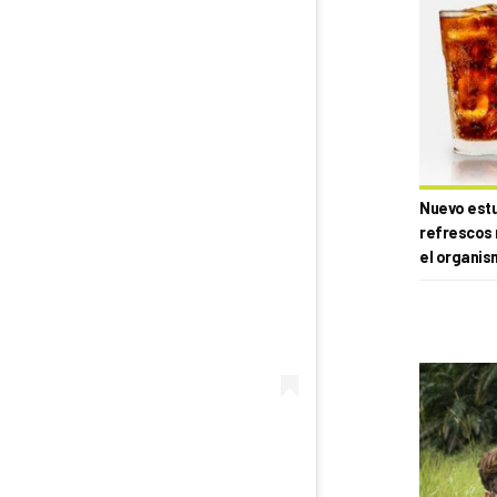
Nuevo estud
refrescos 
el organis