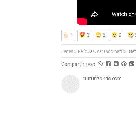
1
0
0
0
,
,
Series y Películas
catando netflix
Netf
Compartir por:
culturizando.com