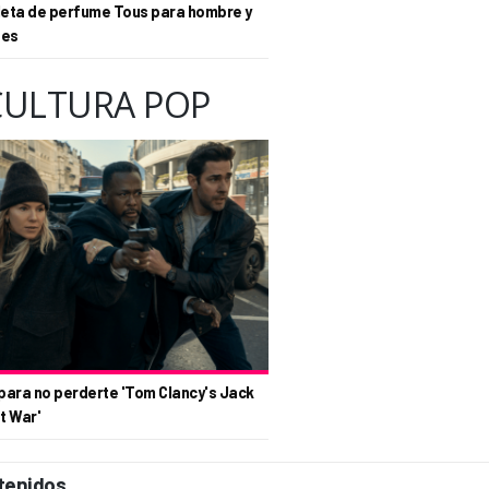
eta de perfume Tous para hombre y
tes
CULTURA POP
para no perderte 'Tom Clancy's Jack
t War'
tenidos