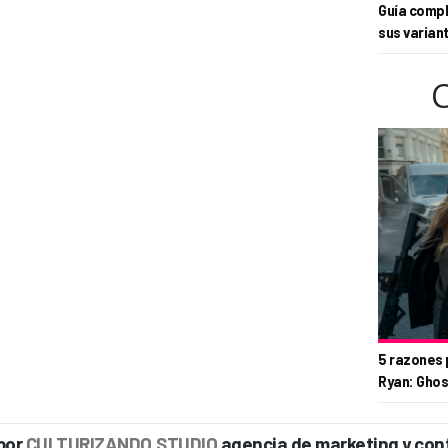
Guía compl
sus varian
5 razones 
Ryan: Ghos
por
CULTURIZANDO.STUDIO
agencia de marketing y con