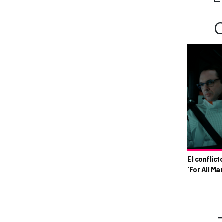
El conflict
'For All Ma