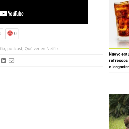
0
0
,
,
lix
podcast
Qué ver en Netflix
Nuevo estud
refrescos 
el organis