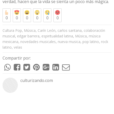
verdad, hacen que la vida se sienta un poco más mágica.
0
0
0
0
0
0
,
,
,
,
Cultura Pop
Música
Carín León
carlos santana
colaboración
,
,
,
,
musical
edgar barrera
espiritualidad latina
Música
música
,
,
,
,
mexicana
novedades musicales
nueva musica
pop latino
rock
,
latino
velas
Compartir por:
culturizando.com