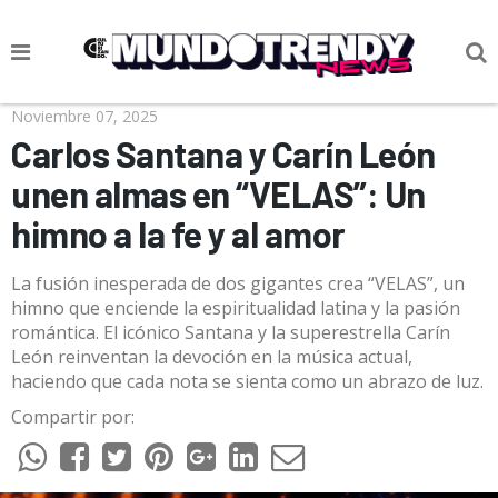
NOTICIAS
Noviembre 07, 2025
Carlos Santana y Carín León
CULTURA POP
unen almas en “VELAS”: Un
CIENCIA Y TECNOLOGÍA
himno a la fe y al amor
VIDA
La fusión inesperada de dos gigantes crea “VELAS”, un
SOCIEDAD
himno que enciende la espiritualidad latina y la pasión
romántica. El icónico Santana y la superestrella Carín
CULTURIZANDO.COM
León reinventan la devoción en la música actual,
haciendo que cada nota se sienta como un abrazo de luz.
Compartir por: