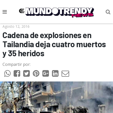
NOTICIAS
Agosto 12, 2016
Cadena de explosiones en
CULTURA POP
Tailandia deja cuatro muertos
CIENCIA Y TECNOLOGÍA
y 35 heridos
VIDA
Compartir por:
SOCIEDAD
CULTURIZANDO.COM