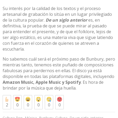
Su interés por la calidad de los textos y el proceso
artesanal de grabación lo sitúa en un lugar privilegiado
de la cultura popular.
De un siglo anterior
es, en
definitiva, la prueba de que se puede mirar al pasado
para entender el presente, y de que el folklore, lejos de
ser algo estático, es una materia viva que sigue latiendo
con fuerza en el corazón de quienes se atreven a
escucharla
.
No sabemos cuál será el próximo paso de Bunbury, pero
mientras tanto, tenemos este puñado de composiciones
fabulosas para perdernos en ellas.
El disco ya está
disponible en todas las plataformas digitales, incluyendo
Amazon Music, Apple Music y Spotify
. Es hora de
brindar por la música que deja huella.
2
0
0
0
0
0
,
,
,
,
,
Cultura Pop
Música
Bunbury
Cultura
De un siglo anterior