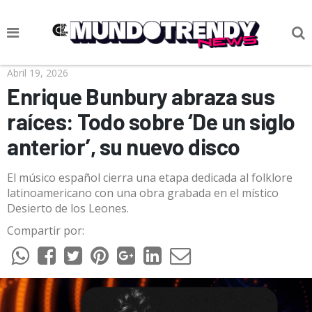
NOTICIAS
Abril 19, 2026
Enrique Bunbury abraza sus
CULTURA POP
raíces: Todo sobre ‘De un siglo
CIENCIA Y TECNOLOGÍA
anterior’, su nuevo disco
VIDA
El músico español cierra una etapa dedicada al folklore
SOCIEDAD
latinoamericano con una obra grabada en el místico
Desierto de los Leones.
CULTURIZANDO.COM
Compartir por: