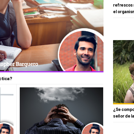
refrescos 
el organis
ctica?
¿Se compor
señor de l