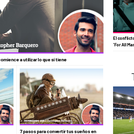
El conflict
'For All Ma
comience a utilizar lo que sí tiene
7 pasos para convertir tus sueños en