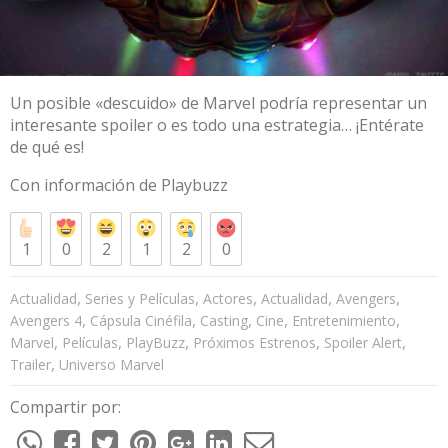
Un posible «descuido» de Marvel podría representar un
interesante spoiler o es todo una estrategia… ¡Entérate
de qué es!
Con información de
Playbuzz
1
0
2
1
2
0
,
,
,
,
,
Actualidad
Series y Películas
Actores
Actualidad
Avengers
,
,
,
,
,
Avengers 4
Cápsula Cinéfila
Casting
Cine
Entretenimiento
,
,
,
,
,
Marvel
Películas
PlayBuzz
Próximos Estrenos
Spoiler Alert
,
Trailer
Universo Marvel
Compartir por: