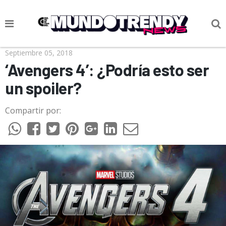
NOTICIAS
Septiembre 05, 2018
‘Avengers 4’: ¿Podría esto ser
CULTURA POP
un spoiler?
CIENCIA Y TECNOLOGÍA
Compartir por:
VIDA
SOCIEDAD
CULTURIZANDO.COM