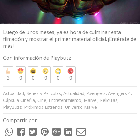
Luego de unos meses, ya es hora de culminar esta
filmación y mostrar el primer material oficial. ¡Entérate de
más!
Con información de
Playbuzz
3
0
0
0
0
0
,
,
,
,
,
Actualidad
Series y Películas
Actualidad
Avengers
Avengers 4
,
,
,
,
,
Cápsula Cinéfila
Cine
Entretenimiento
Marvel
Películas
,
,
PlayBuzz
Próximos Estrenos
Universo Marvel
Compartir por: