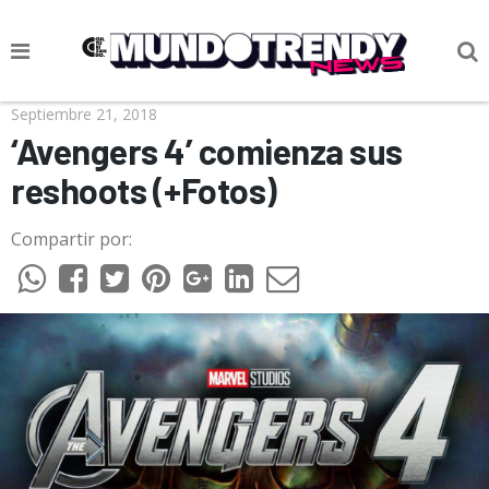
NOTICIAS
Septiembre 21, 2018
‘Avengers 4’ comienza sus
CULTURA POP
reshoots (+Fotos)
CIENCIA Y TECNOLOGÍA
Compartir por:
VIDA
SOCIEDAD
CULTURIZANDO.COM