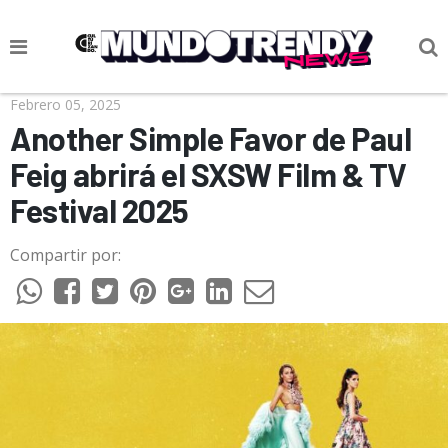
NOTICIAS
Febrero 05, 2025
Another Simple Favor de Paul
CULTURA POP
Feig abrirá el SXSW Film & TV
CIENCIA Y TECNOLOGÍA
Festival 2025
VIDA
Compartir por:
SOCIEDAD
CULTURIZANDO.COM