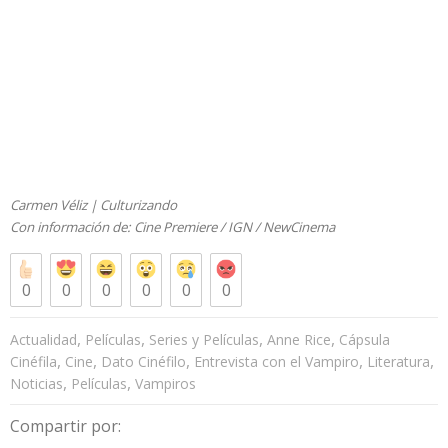
Carmen Véliz | Culturizando
Con información de: Cine Premiere / IGN / NewCinema
0
0
0
0
0
0
,
,
,
,
Actualidad
Películas
Series y Películas
Anne Rice
Cápsula
,
,
,
,
,
Cinéfila
Cine
Dato Cinéfilo
Entrevista con el Vampiro
Literatura
,
,
Noticias
Películas
Vampiros
Compartir por: