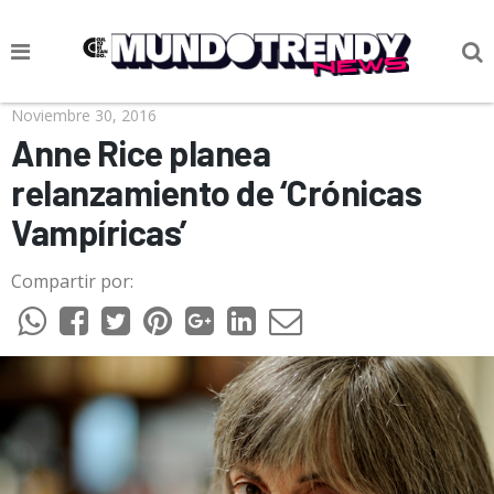
NOTICIAS
Noviembre 30, 2016
Anne Rice planea
CULTURA POP
relanzamiento de ‘Crónicas
CIENCIA Y TECNOLOGÍA
Vampíricas’
VIDA
Compartir por:
SOCIEDAD
CULTURIZANDO.COM