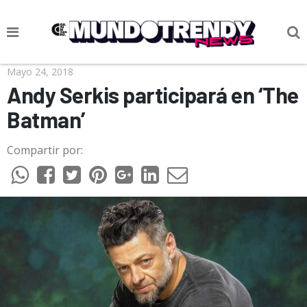
NOTICIAS
Mayo 24, 2018
Andy Serkis participará en ‘The
CULTURA POP
Batman’
CIENCIA Y TECNOLOGÍA
Compartir por:
VIDA
SOCIEDAD
CULTURIZANDO.COM