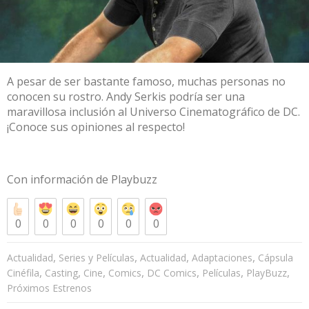
A pesar de ser bastante famoso, muchas personas no
conocen su rostro. Andy Serkis podría ser una
maravillosa inclusión al Universo Cinematográfico de DC.
¡Conoce sus opiniones al respecto!
Con información de
Playbuzz
0
0
0
0
0
0
,
,
,
,
Actualidad
Series y Películas
Actualidad
Adaptaciones
Cápsula
,
,
,
,
,
,
,
Cinéfila
Casting
Cine
Comics
DC Comics
Películas
PlayBuzz
Próximos Estrenos