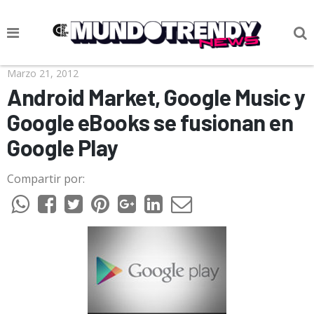
NOTICIAS
Marzo 21, 2012
Android Market, Google Music y
CULTURA POP
Google eBooks se fusionan en
CIENCIA Y TECNOLOGÍA
Google Play
VIDA
Compartir por:
SOCIEDAD
CULTURIZANDO.COM