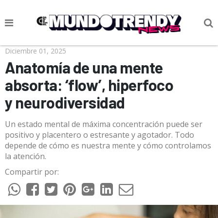
NOTICIAS
Diciembre 01, 2025
Anatomía de una mente
CULTURA POP
absorta: ‘flow’, hiperfoco
CIENCIA Y TECNOLOGÍA
y neurodiversidad
VIDA
Un estado mental de máxima concentración puede ser
SOCIEDAD
positivo y placentero o estresante y agotador. Todo
depende de cómo es nuestra mente y cómo controlamos
CULTURIZANDO.COM
la atención.
Compartir por: