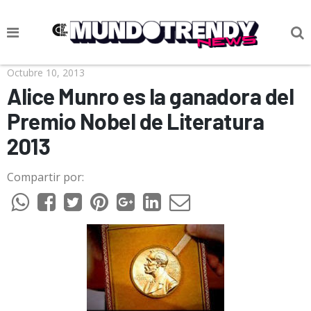
NOTICIAS
Octubre 10, 2013
Alice Munro es la ganadora del
CULTURA POP
Premio Nobel de Literatura
CIENCIA Y TECNOLOGÍA
2013
VIDA
Compartir por:
SOCIEDAD
CULTURIZANDO.COM