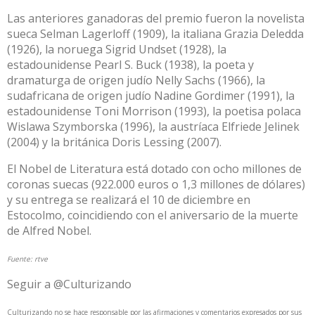
Las anteriores ganadoras del premio fueron la novelista
sueca Selman Lagerloff (1909), la italiana Grazia Deledda
(1926), la noruega Sigrid Undset (1928), la
estadounidense Pearl S. Buck (1938), la poeta y
dramaturga de origen judío Nelly Sachs (1966), la
sudafricana de origen judío Nadine Gordimer (1991), la
estadounidense Toni Morrison (1993), la poetisa polaca
Wislawa Szymborska (1996), la austríaca Elfriede Jelinek
(2004) y la británica Doris Lessing (2007).
El Nobel de Literatura está dotado con ocho millones de
coronas suecas (922.000 euros o 1,3 millones de dólares)
y su entrega se realizará el 10 de diciembre en
Estocolmo, coincidiendo con el aniversario de la muerte
de Alfred Nobel.
Fuente:
rtve
Seguir a @Culturizando
Culturizando no se hace responsable por las afirmaciones y comentarios expresados por sus