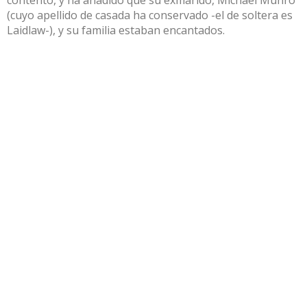
contento, y ha añadido que su exmarido, Michael Munro
(cuyo apellido de casada ha conservado -el de soltera es
Laidlaw-), y su familia estaban encantados.