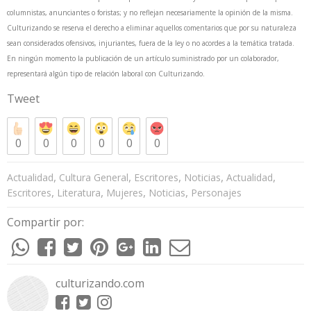
columnistas, anunciantes o foristas; y no reflejan necesariamente la opinión de la misma.
Culturizando se reserva el derecho a eliminar aquellos comentarios que por su naturaleza
sean considerados ofensivos, injuriantes, fuera de la ley o no acordes a la temática tratada.
En ningún momento la publicación de un artículo suministrado por un colaborador,
representará algún tipo de relación laboral con Culturizando.
Tweet
0
0
0
0
0
0
,
,
,
,
,
Actualidad
Cultura General
Escritores
Noticias
Actualidad
,
,
,
,
Escritores
Literatura
Mujeres
Noticias
Personajes
Compartir por:
culturizando.com