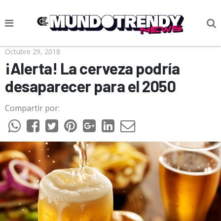
NOTICIAS
Octubre 29, 2018
¡Alerta! La cerveza podría
CULTURA POP
desaparecer para el 2050
CIENCIA Y TECNOLOGÍA
Compartir por:
VIDA
SOCIEDAD
CULTURIZANDO.COM