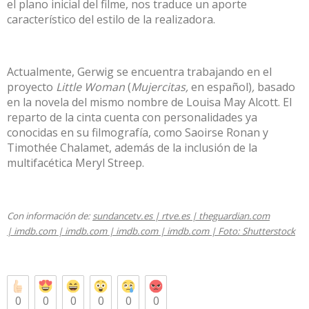
el plano inicial del filme, nos traduce un aporte
característico del estilo de la realizadora.
Actualmente, Gerwig se encuentra trabajando en el
proyecto
Little Woman
(
Mujercitas,
en español)
,
basado
en la novela del mismo nombre de Louisa May Alcott. El
reparto de la cinta cuenta con personalidades ya
conocidas en su filmografía, como Saoirse Ronan y
Timothée Chalamet, además de la inclusión de la
multifacética Meryl Streep.
Con información de:
sundancetv.es |
rtve.es |
theguardian.com
|
imdb.com |
imdb.com |
imdb.com |
imdb.com
| Foto:
Shutterstock
0
0
0
0
0
0