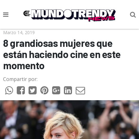
NOTICIAS
Marzo 14, 2019
8 grandiosas mujeres que
CULTURA POP
están haciendo cine en este
CIENCIA Y TECNOLOGÍA
momento
VIDA
Compartir por:
SOCIEDAD
CULTURIZANDO.COM