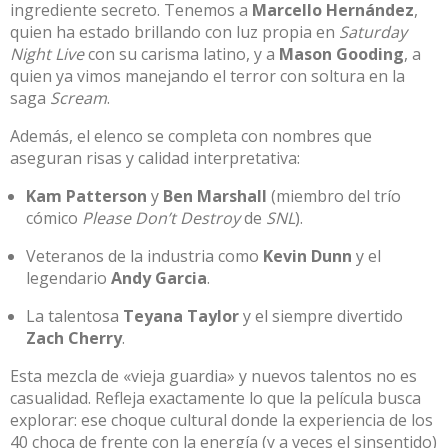
ingrediente secreto.
Tenemos a
Marcello Hernández
,
quien ha estado brillando con luz propia en
Saturday
Night Live
con su carisma latino, y a
Mason Gooding
, a
quien ya vimos manejando el terror con soltura en la
saga
Scream
.
Además, el elenco se completa con nombres que
aseguran risas y calidad interpretativa:
Kam Patterson
y
Ben Marshall
(miembro del trío
cómico
Please Don’t Destroy
de
SNL
)
.
Veteranos de la industria como
Kevin Dunn
y el
legendario
Andy Garcia
.
La talentosa
Teyana Taylor
y el siempre divertido
Zach Cherry
.
Esta mezcla de «vieja guardia» y nuevos talentos no es
casualidad. Refleja exactamente lo que la película busca
explorar: ese choque cultural donde la experiencia de los
40 choca de frente con la energía (y a veces el sinsentido)