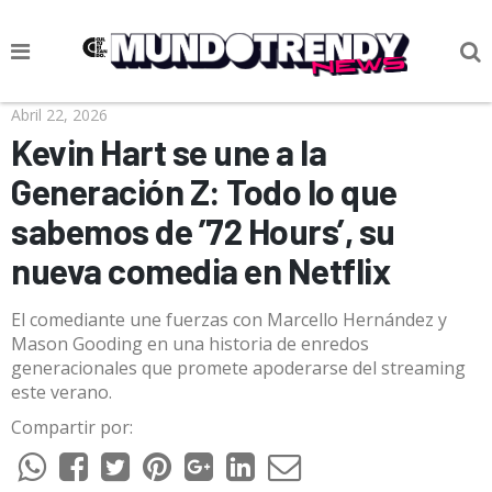
NOTICIAS
Abril 22, 2026
Kevin Hart se une a la
CULTURA POP
Generación Z: Todo lo que
CIENCIA Y TECNOLOGÍA
sabemos de ’72 Hours’, su
VIDA
nueva comedia en Netflix
SOCIEDAD
El comediante une fuerzas con Marcello Hernández y
CULTURIZANDO.COM
Mason Gooding en una historia de enredos
generacionales que promete apoderarse del streaming
este verano.
Compartir por: