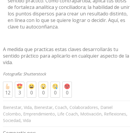
sentido práctico. Como contrapartida, aplica tus dosis
de fortaleza analítica y conciliadora; la habilidad de unir
los puntos dispersos para crear un resultado distinto,
en línea con lo que se quiere lograr o decidir. Aquí, es
clave tu autoconfianza.
A medida que practicas estas claves desarrollarás tu
sentido práctico para aplicarlo en cualquier aspecto de la
vida.
Fotografía:
Shutterstock
12
3
0
0
0
0
,
,
,
,
,
Bienestar
Vida
Bienestar
Coach
Colaboradores
Daniel
,
,
,
,
,
Colombo
Emprendimiento
Life Coach
Motivación
Reflexiones
,
Sociedad
Vida
Compartir por: