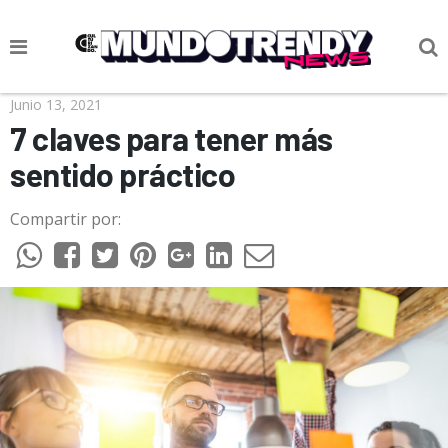
NOTICIAS
Junio 13, 2021
7 claves para tener más
CULTURA POP
sentido práctico
CIENCIA Y TECNOLOGÍA
Compartir por:
VIDA
SOCIEDAD
CULTURIZANDO.COM