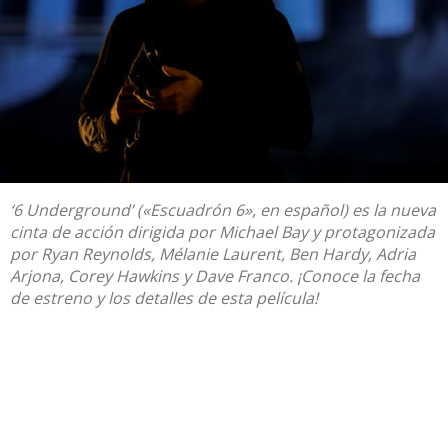
‘6 Underground’ («Escuadrón 6», en español) es la nueva
cinta de acción dirigida por Michael Bay y protagonizada
por Ryan Reynolds, Mélanie Laurent, Ben Hardy, Adria
Arjona, Corey Hawkins y Dave Franco. ¡Conoce la fecha
de estreno y los detalles de esta película!