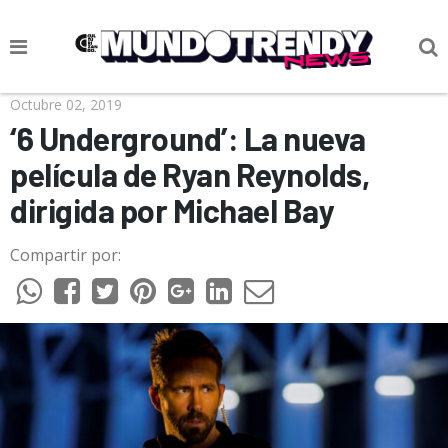
NOTICIAS
Octubre 02, 2019
‘6 Underground’: La nueva
CULTURA POP
película de Ryan Reynolds,
CIENCIA Y TECNOLOGÍA
dirigida por Michael Bay
VIDA
Compartir por:
SOCIEDAD
CULTURIZANDO.COM