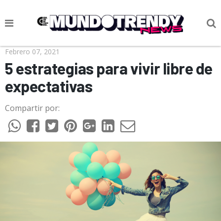
NOTICIAS
Febrero 07, 2021
5 estrategias para vivir libre de
CULTURA POP
expectativas
CIENCIA Y TECNOLOGÍA
Compartir por:
VIDA
SOCIEDAD
CULTURIZANDO.COM