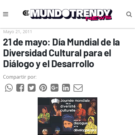
NOTICIAS
Mayo 21, 2011
21 de mayo: Día Mundial de la
CULTURA POP
Diversidad Cultural para el
CIENCIA Y TECNOLOGÍA
Diálogo y el Desarrollo
VIDA
Compartir por:
SOCIEDAD
CULTURIZANDO.COM