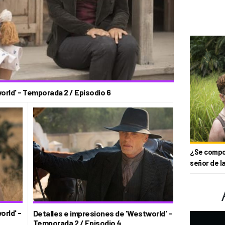
orld' - Temporada 2 / Episodio 6
¿Se compor
señor de l
rld' -
Detalles e impresiones de 'Westworld' -
Temporada 2 / Episodio 4