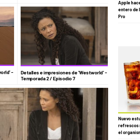
Apple hace 
entero de 
Pro
rld' -
Detalles e impresiones de 'Westworld' -
Temporada 2 / Episodio 7
Nuevo estud
refrescos 
el organis