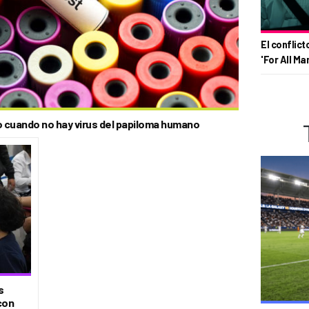
El conflict
'For All Ma
o cuando no hay virus del papiloma humano
s
con