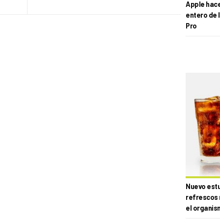
Apple hace 
entero de 
Pro
Nuevo estud
refrescos 
el organis