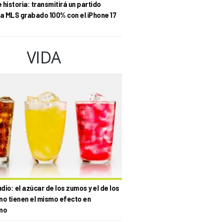
historia: transmitirá un partido
la MLS grabado 100% con el iPhone 17
VIDA
io: el azúcar de los zumos y el de los
no tienen el mismo efecto en
mo