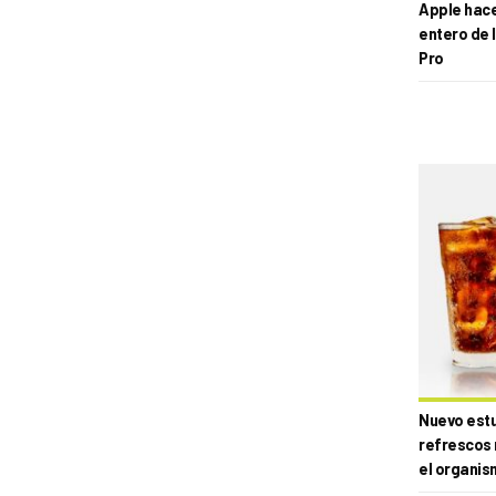
Apple hace 
entero de 
Pro
Nuevo estud
refrescos 
el organis