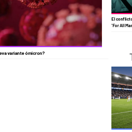
El conflict
'For All Ma
ueva variante ómicron?