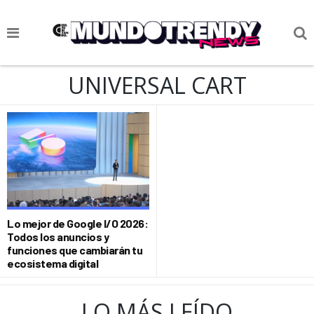
NOTICIAS
UNIVERSAL CART
CULTURA POP
CIENCIA Y TECNOLOGÍA
VIDA
SOCIEDAD
CULTURIZANDO.COM
Lo mejor de Google I/O 2026:
Todos los anuncios y
funciones que cambiarán tu
ecosistema digital
LO MÁS LEÍDO