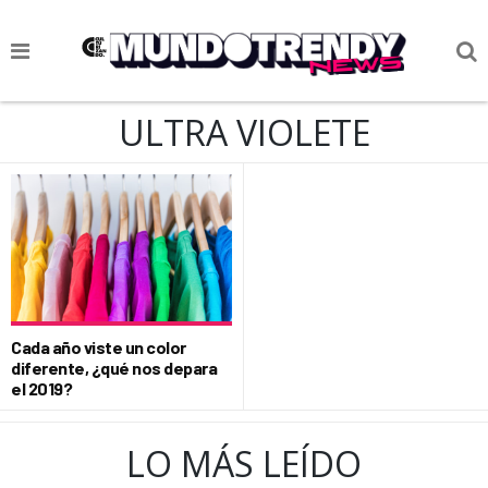
NOTICIAS
ULTRA VIOLETE
CULTURA POP
CIENCIA Y TECNOLOGÍA
VIDA
SOCIEDAD
CULTURIZANDO.COM
Cada año viste un color
diferente, ¿qué nos depara
el 2019?
LO MÁS LEÍDO