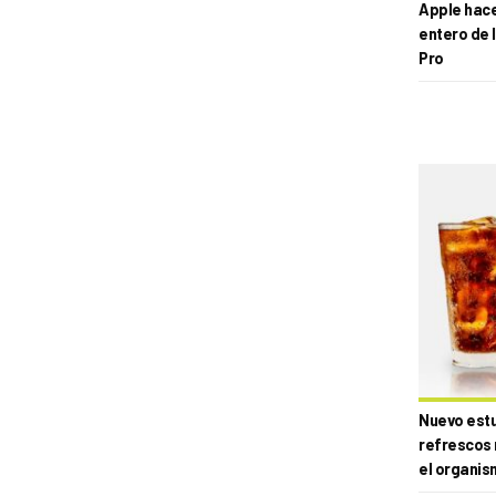
Apple hace 
entero de 
Pro
Nuevo estud
refrescos 
el organis