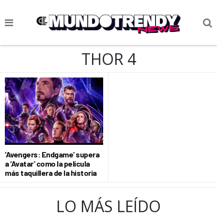
NOTICIAS
THOR 4
CULTURA POP
CIENCIA Y TECNOLOGÍA
VIDA
SOCIEDAD
CULTURIZANDO.COM
‘Avengers: Endgame’ supera
a ‘Avatar’ como la película
más taquillera de la historia
LO MÁS LEÍDO