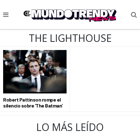
NOTICIAS
THE LIGHTHOUSE
CULTURA POP
CIENCIA Y TECNOLOGÍA
VIDA
SOCIEDAD
CULTURIZANDO.COM
Robert Pattinson rompe el
silencio sobre ‘The Batman’
LO MÁS LEÍDO