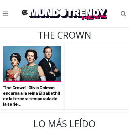
NOTICIAS
THE CROWN
CULTURA POP
CIENCIA Y TECNOLOGÍA
VIDA
SOCIEDAD
‘The Crown’: Olivia Colman
CULTURIZANDO.COM
encarna a la reina Elizabeth II
en la tercera temporada de
la serie...
LO MÁS LEÍDO