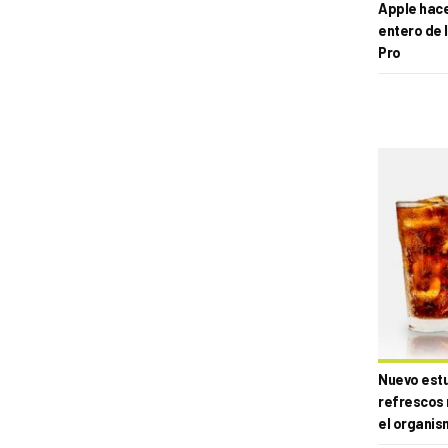
Apple hace 
entero de 
Pro
Nuevo estud
refrescos 
el organis