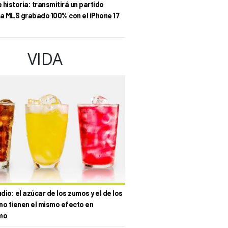
historia: transmitirá un partido
la MLS grabado 100% con el iPhone 17
VIDA
io: el azúcar de los zumos y el de los
no tienen el mismo efecto en
mo