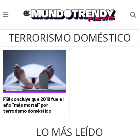
NOTICIAS
TERRORISMO DOMÉSTICO
CULTURA POP
CIENCIA Y TECNOLOGÍA
VIDA
SOCIEDAD
CULTURIZANDO.COM
FBI concluye que 2019 fue el
año “más mortal” por
terrorismo doméstico
LO MÁS LEÍDO