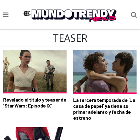
NOTICIAS
TEASER
CULTURA POP
CIENCIA Y TECNOLOGÍA
VIDA
SOCIEDAD
CULTURIZANDO.COM
Revelado el título y teaser de
La tercera temporada de 'La
'Star Wars: Episode IX'
casa de papel' ya tiene su
primer adelanto y fecha de
estreno