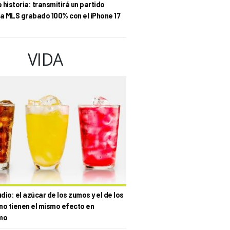
historia: transmitirá un partido
la MLS grabado 100% con el iPhone 17
VIDA
io: el azúcar de los zumos y el de los
no tienen el mismo efecto en
mo