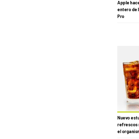
Apple hace 
entero de 
Pro
Nuevo estud
refrescos 
el organis