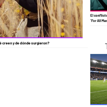
El conflict
'For All Ma
ué creen y de dónde surgieron?