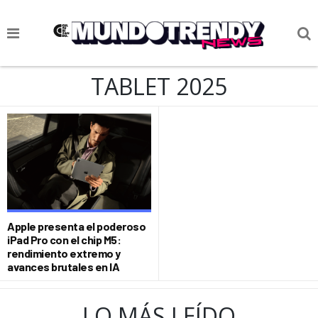
NOTICIAS
TABLET 2025
CULTURA POP
CIENCIA Y TECNOLOGÍA
VIDA
SOCIEDAD
CULTURIZANDO.COM
Apple presenta el poderoso
iPad Pro con el chip M5:
rendimiento extremo y
avances brutales en IA
LO MÁS LEÍDO