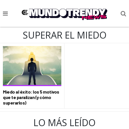
NOTICIAS
SUPERAR EL MIEDO
CULTURA POP
CIENCIA Y TECNOLOGÍA
VIDA
SOCIEDAD
CULTURIZANDO.COM
Miedo al éxito: los 5 motivos
que te paralizan (y cómo
superarlos)
LO MÁS LEÍDO